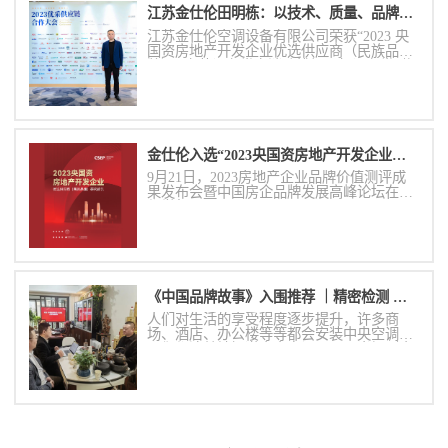
江苏金仕伦田明栋：以技术、质量、品牌和产品力赋能央国企合作伙伴
江苏金仕伦空调设备有限公司荣获“2023 央
国资房地产开发企业优选供应商（民族品
牌）· 安装设备类之消防排烟风机设备类”奖
项，这一殊荣不仅是对金仕伦品牌实力的肯
定，更是对其在消防排烟风机设备领域的技
术创新和产品质量的高度认可。
金仕伦入选“2023央国资房地产开发企业优选供应商（民族品牌）·消防排烟风机设备类”
9月21日，2023房地产企业品牌价值测评成
果发布会暨中国房企品牌发展高峰论坛在成
都举行。
《中国品牌故事》入围推荐 ｜精密检测 铸就精工品质
人们对生活的享受程度逐步提升，许多商
场、酒店、办公楼等等都会安装中央空调。
人们都清楚地知道中央空调，可是当提到中
央空调末端的时候很少有人表示清楚的了
解。