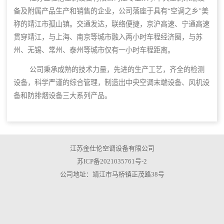
备及附属产品生产和销售的企业，公司落座于具有“空调之乡”美
称的靖江市孤山镇。交通发达，联络便捷，京沪高速、宁通高速
贯穿靖江，与上海、南京等城市融入两小时车程经济圈，与苏
州、无锡、常州、泰州等城市仅有一小时车程距离。
公司秉承成熟的技术力量，先进的生产工艺，齐全的检测
设备，科学严谨的综合管理，制造出中央空调末端设备、风机设
备和防排烟设备三大系列产品。
江苏金仕伦空调设备有限公司
苏ICP备2021035761号-2
公司地址：靖江市马桥镇正茂路38号