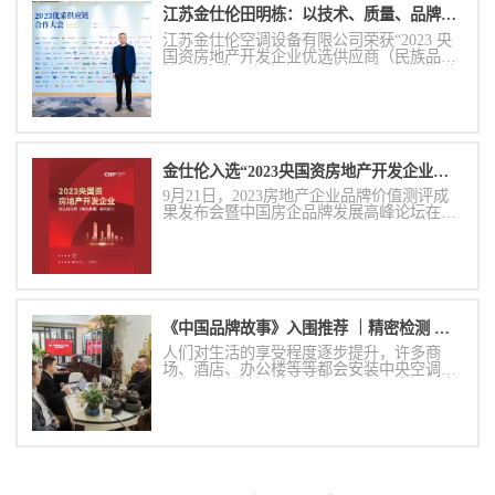
江苏金仕伦田明栋：以技术、质量、品牌和产品力赋能央国企合作伙伴
江苏金仕伦空调设备有限公司荣获“2023 央
国资房地产开发企业优选供应商（民族品
牌）· 安装设备类之消防排烟风机设备类”奖
项，这一殊荣不仅是对金仕伦品牌实力的肯
定，更是对其在消防排烟风机设备领域的技
术创新和产品质量的高度认可。
金仕伦入选“2023央国资房地产开发企业优选供应商（民族品牌）·消防排烟风机设备类”
9月21日，2023房地产企业品牌价值测评成
果发布会暨中国房企品牌发展高峰论坛在成
都举行。
《中国品牌故事》入围推荐 ｜精密检测 铸就精工品质
人们对生活的享受程度逐步提升，许多商
场、酒店、办公楼等等都会安装中央空调。
人们都清楚地知道中央空调，可是当提到中
央空调末端的时候很少有人表示清楚的了
解。