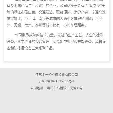
备及附属产品生产和销售的企业，公司落座于具有“空调之乡”美
称的靖江市孤山镇。交通发达，联络便捷，京沪高速、宁通高速
贯穿靖江，与上海、南京等城市融入两小时车程经济圈，与苏
州、无锡、常州、泰州等城市仅有一小时车程距离。
公司秉承成熟的技术力量，先进的生产工艺，齐全的检测
设备，科学严谨的综合管理，制造出中央空调末端设备、风机设
备和防排烟设备三大系列产品。
江苏金仕伦空调设备有限公司
苏ICP备2021035761号-2
公司地址：靖江市马桥镇正茂路38号