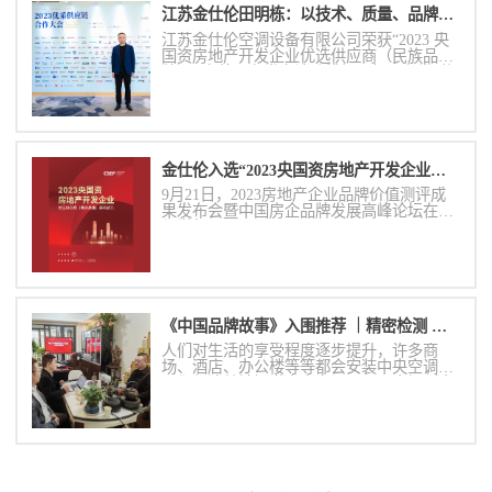
江苏金仕伦田明栋：以技术、质量、品牌和产品力赋能央国企合作伙伴
江苏金仕伦空调设备有限公司荣获“2023 央
国资房地产开发企业优选供应商（民族品
牌）· 安装设备类之消防排烟风机设备类”奖
项，这一殊荣不仅是对金仕伦品牌实力的肯
定，更是对其在消防排烟风机设备领域的技
术创新和产品质量的高度认可。
金仕伦入选“2023央国资房地产开发企业优选供应商（民族品牌）·消防排烟风机设备类”
9月21日，2023房地产企业品牌价值测评成
果发布会暨中国房企品牌发展高峰论坛在成
都举行。
《中国品牌故事》入围推荐 ｜精密检测 铸就精工品质
人们对生活的享受程度逐步提升，许多商
场、酒店、办公楼等等都会安装中央空调。
人们都清楚地知道中央空调，可是当提到中
央空调末端的时候很少有人表示清楚的了
解。