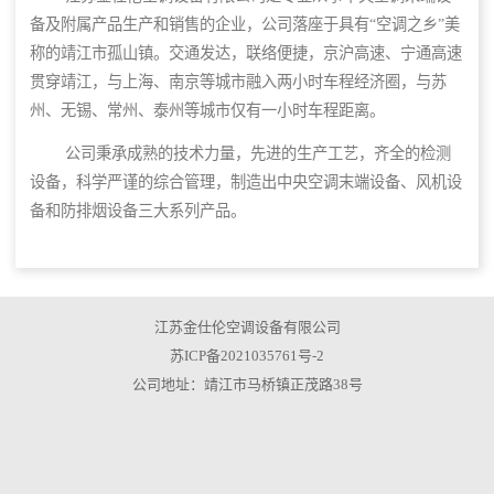
备及附属产品生产和销售的企业，公司落座于具有“空调之乡”美
称的靖江市孤山镇。交通发达，联络便捷，京沪高速、宁通高速
贯穿靖江，与上海、南京等城市融入两小时车程经济圈，与苏
州、无锡、常州、泰州等城市仅有一小时车程距离。
公司秉承成熟的技术力量，先进的生产工艺，齐全的检测
设备，科学严谨的综合管理，制造出中央空调末端设备、风机设
备和防排烟设备三大系列产品。
江苏金仕伦空调设备有限公司
苏ICP备2021035761号-2
公司地址：靖江市马桥镇正茂路38号