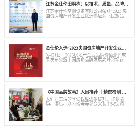
江苏金仕伦田明栋：以技术、质量、品牌和产品力赋能央国企合作伙伴
江苏金仕伦空调设备有限公司荣获“2023 央
国资房地产开发企业优选供应商（民族品
牌）· 安装设备类之消防排烟风机设备类”奖
项，这一殊荣不仅是对金仕伦品牌实力的肯
定，更是对其在消防排烟风机设备领域的技
术创新和产品质量的高度认可。
金仕伦入选“2023央国资房地产开发企业优选供应商（民族品牌）·消防排烟风机设备类”
9月21日，2023房地产企业品牌价值测评成
果发布会暨中国房企品牌发展高峰论坛在成
都举行。
《中国品牌故事》入围推荐 ｜精密检测 铸就精工品质
人们对生活的享受程度逐步提升，许多商
场、酒店、办公楼等等都会安装中央空调。
人们都清楚地知道中央空调，可是当提到中
央空调末端的时候很少有人表示清楚的了
解。