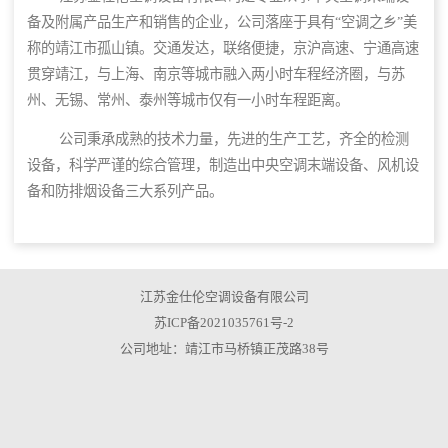
备及附属产品生产和销售的企业，公司落座于具有“空调之乡”美
称的靖江市孤山镇。交通发达，联络便捷，京沪高速、宁通高速
贯穿靖江，与上海、南京等城市融入两小时车程经济圈，与苏
州、无锡、常州、泰州等城市仅有一小时车程距离。
公司秉承成熟的技术力量，先进的生产工艺，齐全的检测
设备，科学严谨的综合管理，制造出中央空调末端设备、风机设
备和防排烟设备三大系列产品。
江苏金仕伦空调设备有限公司
苏ICP备2021035761号-2
公司地址：靖江市马桥镇正茂路38号